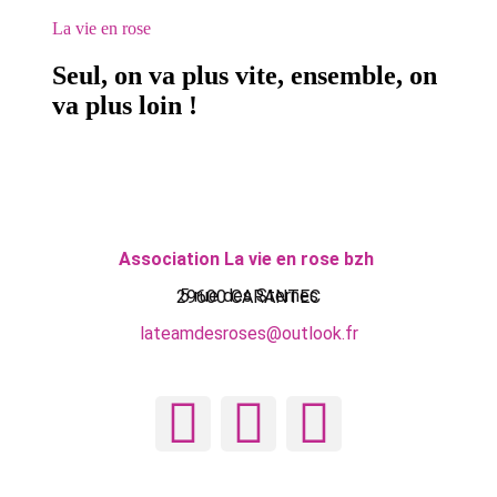
La vie en rose
Seul, on va plus vite, ensemble, on
va plus loin !
Association La vie en rose bzh
5 rue des Sternes
29600 CARANTEC
lateamdesroses@outlook.fr